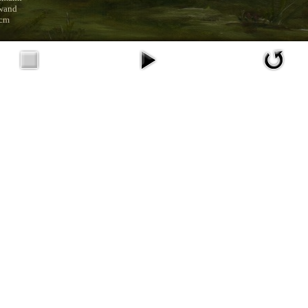
nwand
 cm